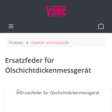
Zum Hauptinhalt springen
Ware
Produkte
Zubehör und Ersatzteile
Ersatzfeder für
Ölschichtdickenmessgerät
Bildergalerie überspringen