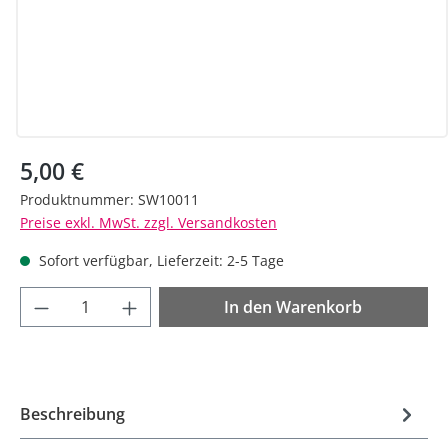
Regulärer Preis:
5,00 €
Produktnummer:
SW10011
Preise exkl. MwSt. zzgl. Versandkosten
Sofort verfügbar, Lieferzeit: 2-5 Tage
Produkt Anzahl: Gib den gewünschten Wer
In den Warenkorb
Beschreibung