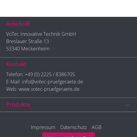
Anschrift
VoTec innovative Technik GmbH
Breslauer Straße 13
53340 Meckenheim
Kontakt
Telefon:
+49 (0) 2225 / 8386705
E-Mail:
info@votec-pruefgeraete.de
Web: www.votec-pruefgeraete.de
Produkte
Impressum
Datenschutz
AGB