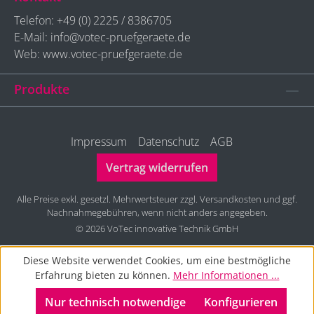
Telefon:
+49 (0) 2225 / 8386705
E-Mail:
info@votec-pruefgeraete.de
Web: www.votec-pruefgeraete.de
Produkte
Impressum
Datenschutz
AGB
Vertrag widerrufen
Alle Preise exkl. gesetzl. Mehrwertsteuer zzgl.
Versandkosten
und ggf.
Nachnahmegebühren, wenn nicht anders angegeben.
© 2026 VoTec innovative Technik GmbH
Diese Website verwendet Cookies, um eine bestmögliche
Erfahrung bieten zu können.
Mehr Informationen ...
Nur technisch notwendige
Konfigurieren