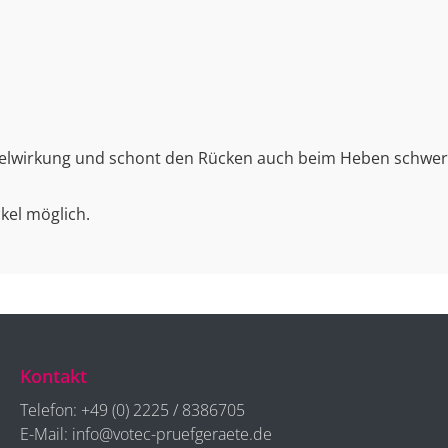
belwirkung und schont den Rücken auch beim Heben schwer
kel möglich.
Kontakt
Telefon:
+49 (0) 2225 / 8386705
E-Mail:
info@votec-pruefgeraete.de