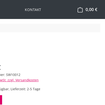
0,00 €
Ware
KONTAKT
eis:
€
mer:
SW10012
MwSt. zzgl. Versandkosten
ügbar, Lieferzeit: 2-5 Tage