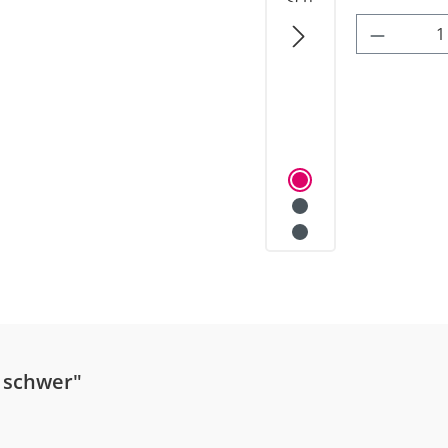
Produkt
 schwer"